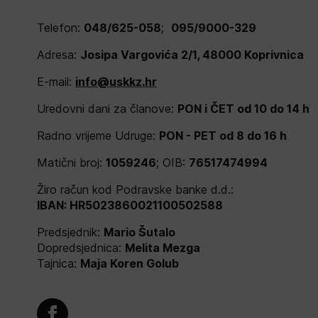
Telefon:
048/625-058
;
095/9000-329
Adresa:
Josipa Vargovića 2/1, 48000 Koprivnica
E-mail:
info@uskkz.hr
Uredovni dani za članove:
PON i ČET od 10 do 14 h
Radno vrijeme Udruge:
PON - PET od 8 do 16 h
Matični broj:
1059246
; OIB:
76517474994
Žiro račun kod Podravske banke d.d.:
IBAN: HR5023860021100502588
Predsjednik:
Mario Šutalo
Dopredsjednica:
Melita Mezga
Tajnica:
Maja Koren Golub