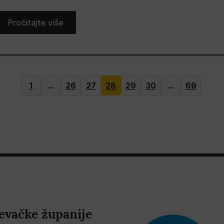
Pročitajte više
1
…
26
27
28
29
30
…
69
evačke županije