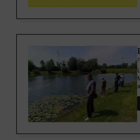
2
U
M
a