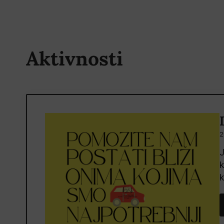
Aktivnosti
2
J
k
k