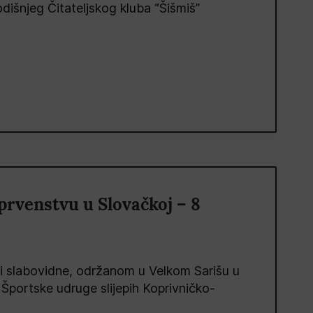
išnjeg Čitateljskog kluba “Šišmiš”
prvenstvu u Slovačkoj – 8
 i slabovidne, održanom u Velkom Sarišu u
i Športske udruge slijepih Koprivničko-