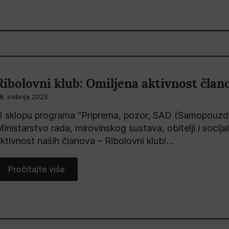
Ribolovni klub: Omiljena aktivnost član
8. svibnja 2025.
 sklopu programa “Priprema, pozor, SAD (Samopouzdani,
inistarstvo rada, mirovinskog sustava, obitelji i socija
ktivnost naših članova – Ribolovni klub!…
Pročitajte više