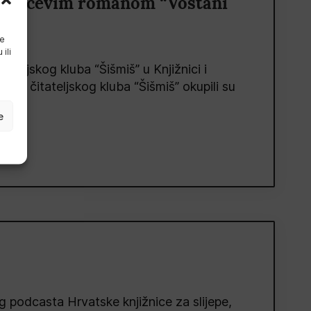
Morovićevim romanom “Voštani
će
ili
ateljskog kluba “Šišmiš” u Knjižnici i
anovi čitateljskog kluba “Šišmiš” okupili su
e
podcasta Hrvatske knjižnice za slijepe,