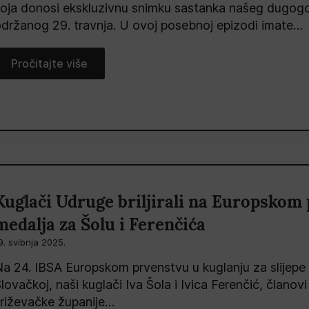
oja donosi ekskluzivnu snimku sastanka našeg dugogod
držanog 29. travnja. U ovoj posebnoj epizodi imate…
Pročitajte više
Kuglači Udruge briljirali na Europskom 
medalja za Šolu i Ferenčića
9. svibnja 2025.
a 24. IBSA Europskom prvenstvu u kuglanju za slijepe
lovačkoj, naši kuglači Iva Šola i Ivica Ferenčić, članov
riževačke županije…