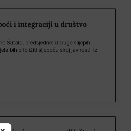
poći i integraciji u društvo
o Šutalo, predsjednik Udruge slijepih
a bih približiti sljepoću široj javnosti. Iz