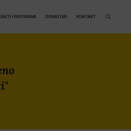
JEKTI I PROGRAMI
DONATORI
KONTAKT
Search
for:
eno
i"