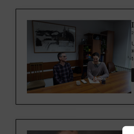
2
U
K
t