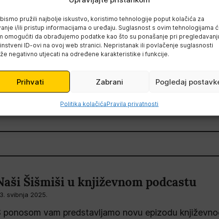
Čitateljski klub “Šišmiš” oduševljen 
princ”
bismo pružili najbolje iskustvo, koristimo tehnologije poput kolačića za
anje i/ili pristup informacijama o uređaju. Suglasnost s ovim tehnologijama 
7. svibnja 2025.
 omogućiti da obrađujemo podatke kao što su ponašanje pri pregledavanju 
instveni ID-ovi na ovoj web stranici. Nepristanak ili povlačenje suglasnosti
osljednji utorak u mjesecu rezerviran je za sastanke Čit
e negativno utjecati na određene karakteristike i funkcije.
itaonici “Fran Galović” Koprivnica. 27. svibnja 2025. čl
se kako bi…
Prihvati
Zabrani
Pogledaj postavk
Pročitajte više
Politika kolačića
Pravila privatnosti
Naši Šišmiši u književnom podcastu
3. svibnja 2025.
 ponosom vam predstavljamo novu epizodu književnog 