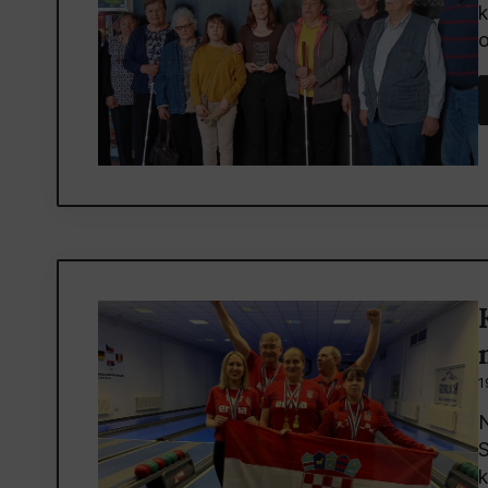
k
o
1
N
S
k