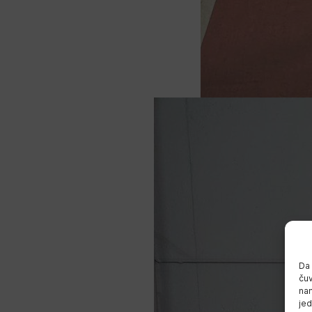
Da 
čuv
nam
jed