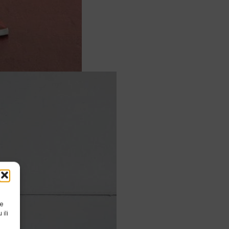
će
ili