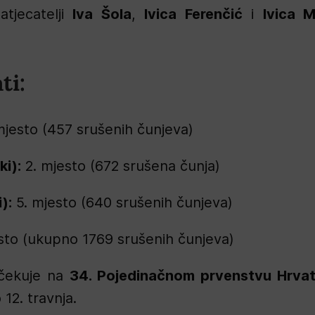
atjecatelji
Iva Šola
,
Ivica Ferenčić
i
Ivica M
ti:
mjesto (457 srušenih čunjeva)
ki):
2. mjesto (672 srušena čunja)
):
5. mjesto (640 srušenih čunjeva)
sto (ukupno 1769 srušenih čunjeva)
očekuje na
34. Pojedinačnom prvenstvu Hrva
 12. travnja.