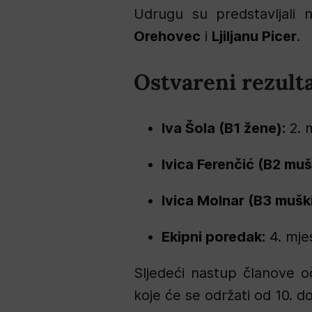
Udrugu su predstavljali n
Orehovec
i
Ljiljanu Picer
.
Ostvareni rezulta
Iva Šola (B1 žene):
2. 
Ivica Ferenčić (B2 muš
Ivica Molnar (B3 muški
Ekipni poredak:
4. mje
Sljedeći nastup članove 
koje će se održati od 10. do