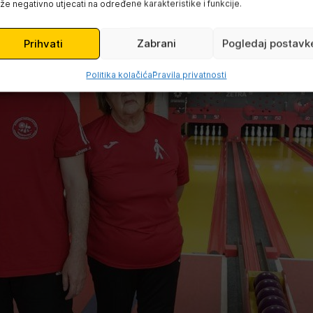
e negativno utjecati na određene karakteristike i funkcije.
Prihvati
Zabrani
Pogledaj postavk
Politika kolačića
Pravila privatnosti