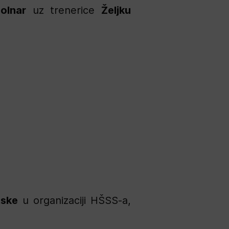
olnar
uz trenerice
Željku
tske
u organizaciji HŠSS-a,