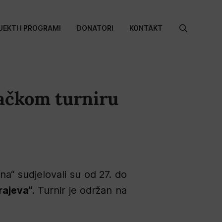
JEKTI I PROGRAMI
DONATORI
KONTAKT
Search
for:
ačkom turniru
a“ sudjelovali su od 27. do
rajeva“
. Turnir je održan na