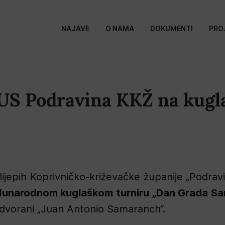
NAJAVE
O NAMA
DOKUMENTI
PRO
ŠUS Podravina KKŽ na kugl
ijepih Koprivničko-križevačke županije „Podravin
đunarodnom kuglaškom turniru „Dan Grada Sa
j dvorani „Juan Antonio Samaranch“.