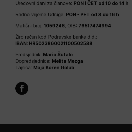
Uredovni dani za članove:
PON i ČET od 10 do 14 h
Radno vrijeme Udruge:
PON - PET od 8 do 16 h
Matični broj:
1059246
; OIB:
76517474994
Žiro račun kod Podravske banke d.d.:
IBAN: HR5023860021100502588
Predsjednik:
Mario Šutalo
Dopredsjednica:
Melita Mezga
Tajnica:
Maja Koren Golub