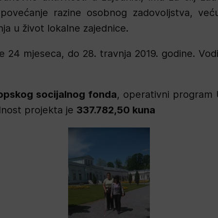
 povećanje razine osobnog zadovoljstva, veću 
nja u život lokalne zajednice.
e 24 mjeseca, do 28. travnja 2019. godine. Vodit
opskog socijalnog fonda
, operativni program U
dnost projekta je
337.782,50 kuna