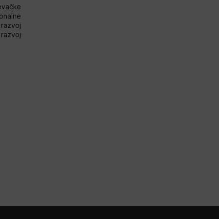
evačke
onalne
razvoj
i razvoj