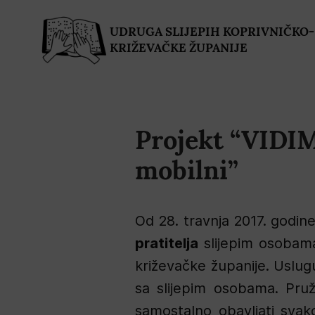
UDRUGA SLIJEPIH KOPRIVNIČKO-
KRIŽEVAČKE ŽUPANIJE
Projekt “VIDIM 
mobilni”
Od 28. travnja 2017. godin
pratitelja
slijepim osobama
križevačke županije. Uslugu
sa slijepim osobama. Pruž
samostalno obavljati svako