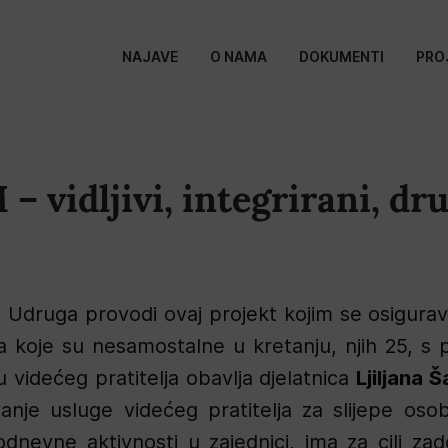
NAJAVE
O NAMA
DOKUMENTI
PRO
– vidljivi, integrirani, dru
e Udruga provodi ovaj projekt kojim se osigur
 koje su nesamostalne u kretanju, njih 25, s p
 videćeg pratitelja obavlja djelatnica
Ljiljana 
anje usluge videćeg pratitelja za slijepe os
dnevne aktivnosti u zajednici, ima za cilj zad