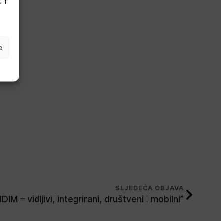
ili
e
SLJEDEĆA OBJAVA
DIM – vidljivi, integrirani, društveni i mobilni”