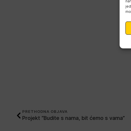
nam
jed
mož
PRETHODNA OBJAVA
Projekt “Budite s nama, bit ćemo s vama”