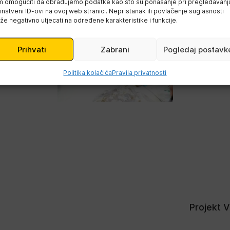
 omogućiti da obrađujemo podatke kao što su ponašanje pri pregledavanju 
instveni ID-ovi na ovoj web stranici. Nepristanak ili povlačenje suglasnosti
e negativno utjecati na određene karakteristike i funkcije.
Prihvati
Zabrani
Pogledaj postavk
Politika kolačića
Pravila privatnosti
Projekt VI