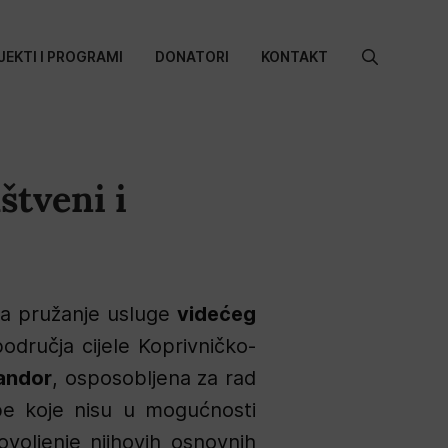
JEKTI I PROGRAMI
DONATORI
KONTAKT
Search
for:
štveni i
ava pružanje usluge
videćeg
odručja cijele Koprivničko-
Šandor
, osposobljena za rad
obe koje nisu u mogućnosti
ovoljenje njihovih osnovnih