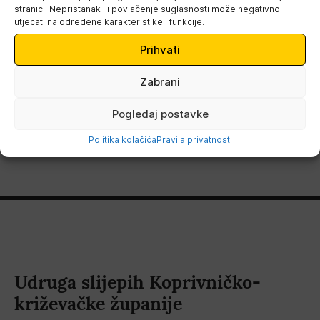
stranici. Nepristanak ili povlačenje suglasnosti može negativno
Stručno predavanje je održala profesorica Gordana
utjecati na određene karakteristike i funkcije.
Šestić iz Hrvatske udruge tiflopedagoga.
Prihvati
Zabrani
Pogledaj postavke
Politika kolačića
Pravila privatnosti
Udruga slijepih Koprivničko-
križevačke županije