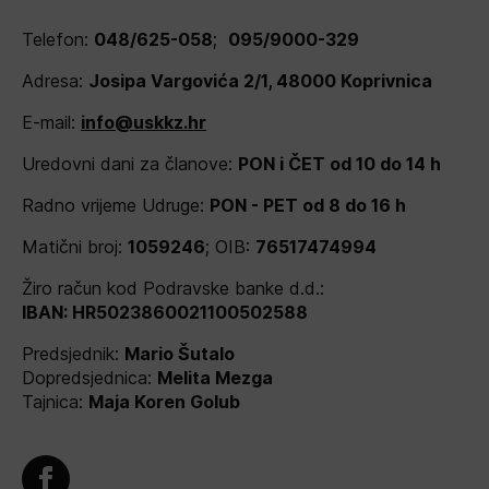
Telefon:
048/625-058
;
095/9000-329
Adresa:
Josipa Vargovića 2/1, 48000 Koprivnica
E-mail:
info@uskkz.hr
Uredovni dani za članove:
PON i ČET od 10 do 14 h
Radno vrijeme Udruge:
PON - PET od 8 do 16 h
Matični broj:
1059246
; OIB:
76517474994
Žiro račun kod Podravske banke d.d.:
IBAN: HR5023860021100502588
Predsjednik:
Mario Šutalo
Dopredsjednica:
Melita Mezga
Tajnica:
Maja Koren Golub