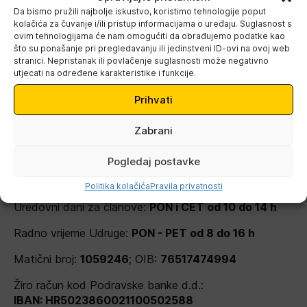
Da bismo pružili najbolje iskustvo, koristimo tehnologije poput
kolačića za čuvanje i/ili pristup informacijama o uređaju. Suglasnost s
ovim tehnologijama će nam omogućiti da obrađujemo podatke kao
što su ponašanje pri pregledavanju ili jedinstveni ID-ovi na ovoj web
stranici. Nepristanak ili povlačenje suglasnosti može negativno
Udruga slijepih Koprivničko-
utjecati na određene karakteristike i funkcije.
križevačke županije
Prihvati
Telefon:
048/625-058
;
095/9000-329
Zabrani
Adresa:
Josipa Vargovića 2/1, 48000 Koprivnica
Pogledaj postavke
E-mail:
info@uskkz.hr
Politika kolačića
Pravila privatnosti
Uredovni dani za članove:
PON i ČET od 10 do 14 h
Radno vrijeme Udruge:
PON - PET od 8 do 16 h
Matični broj:
1059246
; OIB:
76517474994
Žiro račun kod Podravske banke d.d.:
IBAN: HR5023860021100502588