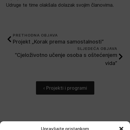
Udruge te time olakšala dolazak svojim članovima.
PRETHODNA OBJAVA
Projekt „Korak prema samostalnosti“
SLJEDEĆA OBJAVA
“Cjeloživotno učenje osoba s oštećenjem
vida”
‹ Projekti i programi
Upravljajte pristankom