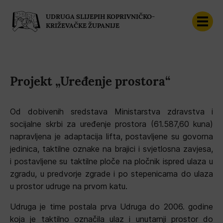
UDRUGA SLIJEPIH KOPRIVNIČKO-
KRIŽEVAČKE ŽUPANIJE
Projekt „Uređenje prostora“
Od dobivenih sredstava Ministarstva zdravstva i
socijalne skrbi za uređenje prostora (61.587,60 kuna)
napravljena je adaptacija lifta, postavljene su govorna
jedinica, taktilne oznake na brajici i svjetlosna zavjesa,
i postavljene su taktilne ploče na pločnik ispred ulaza u
zgradu, u predvorje zgrade i po stepenicama do ulaza
u prostor udruge na prvom katu.
Udruga je time postala prva Udruga do 2006. godine
koja je taktilno označila ulaz i unutarnji prostor do