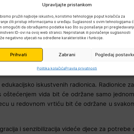
Upravljajte pristankom
ma“
bismo pružili najbolje iskustvo, koristimo tehnologije poput kolačića za
štećenjem vida i njihove roditelje
anje i/ili pristup informacijama o uređaju. Suglasnost s ovim tehnologijama 
 omogućiti da obrađujemo podatke kao što su ponašanje pri pregledavanju 
instveni ID-ovi na ovoj web stranici. Nepristanak ili povlačenje suglasnosti
ena radionica „Po čemu smo posebni“
e negativno utjecati na određene karakteristike i funkcije.
e radionice za roditelje „Gosti (fizioterapeut)“
Prihvati
Zabrani
Pogledaj postavk
 terapeut)“
Politika kolačića
Pravila privatnosti
dukacijsko iskustvenih radionica. Radionice za 
s oštećenjem vida bit će održane samo jednom, 
jecu u redovnom vrtiću bit će održane u svakom
egracija i senzibilizacija videće djece za potreb