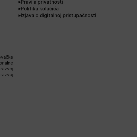
Pravila privatnosti
Politika kolačića
Izjava o digitalnoj pristupačnosti
evačke
onalne
razvoj
i razvoj