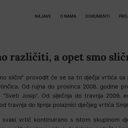
NAJAVE
O NAMA
DOKUMENTI
PRO
o različiti, a opet smo slič
smo slični” provodit će se sa tri dječja vrtića s
atinčica. Od rujna do prosinca 2008. godine p
 “Sveti Josip”. Od siječnja do travnja 2009. e
 od travnja do lipnja polaznici dječjeg vrtića Smj
a svaki vrtić kontinuirano s istom skupinom dj