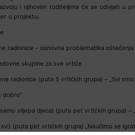
voju i njihovim roditeljima će se odvijati u pro
ner u projektu.
je
ne radionice – osnovna problematika oštećenja v
redovne skupine za sve vrtiće
ne radionice (puta 5 vrtićkih grupa) – „Svi smo r
š dobro“
 samo slijepa djeca) (puta pet vrtićkih grupa) – „
a svi) (puta pet vrtićkih grupa) „Naučimo se igrat