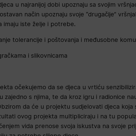
djeca u najranijoj dobi upoznaju sa svojim vršnja
nostavan način upoznaju svoje “drugačije” vršnja
a imaju iste želje i potrebe.
vijanje tolerancije i poštovanja i međusobne komu
igračkama i slikovnicama
ta očekujemo da se djeca u vrtiću senzibilizir
u zajedno s njima, te da kroz igru i radionice nau
. Obzirom da će u projektu sudjelovati djeca koja
ltati ovog projekta multipliciraju i na tu popula
njem vida prenose svoja iskustva na svoje prijate
ciju za potrebe slijepe djece.