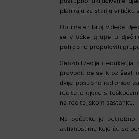
postupno uključivanje dj
planiraju za stariju vrtićku
Optimalan broj videće djec
se vrtićke grupe u dječji
potrebno prepoloviti grupe 
Senzibilizacija i edukaci
provodit će se kroz šest ra
dvije posebne radionice za 
roditelje djece s teškoćam
na roditeljskom sastanku.
Na početku je potrebno na
aktivnostima koje će se odv