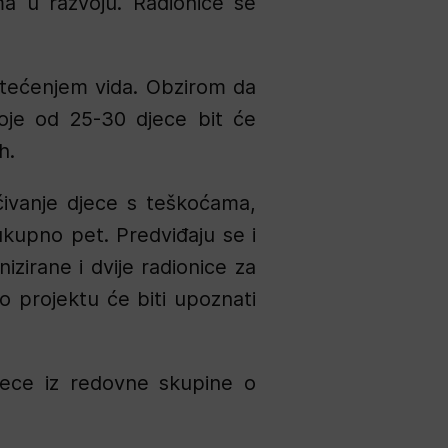
a u razvoju. Radionice se
oštećenjem vida. Obzirom da
toje od 25-30 djece bit će
h.
čivanje djece s teškoćama,
 ukupno pet. Predviđaju se i
izirane i dvije radionice za
o projektu će biti upoznati
djece iz redovne skupine o