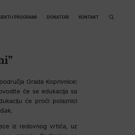
JEKTI I PROGRAMI
DONATORI
KONTAKT
Search
for:
ni”
a područja Grada Koprivnice:
rovodite će se edukacija sa
dukaciju će proći polaznici
ešak.
ece iz redovnog vrtića, uz