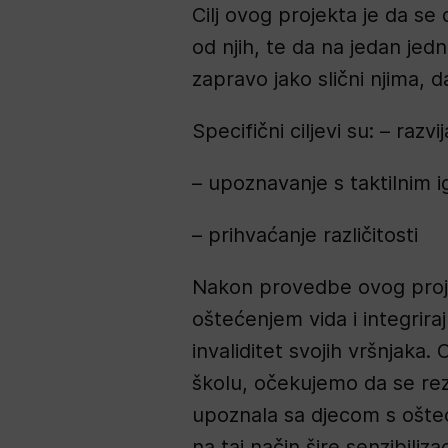
Cilj ovog projekta je da se 
od njih, te da na jedan jed
zapravo jako slični njima, d
Specifični ciljevi su: – raz
– upoznavanje s taktilnim 
– prihvaćanje različitosti
Nakon provedbe ovog projek
oštećenjem vida i integriraj
invaliditet svojih vršnjaka
školu, očekujemo da se rezu
upoznala sa djecom s ošteće
na taj način šire senzibiliza