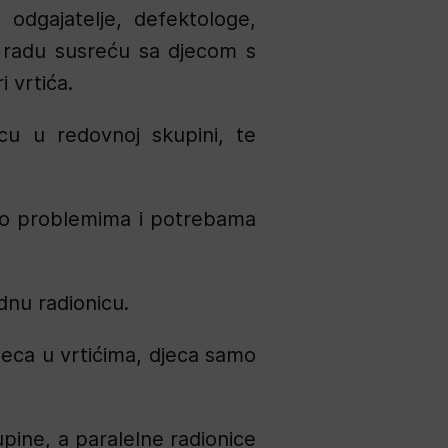
 odgajatelje, defektologe,
 radu susreću sa djecom s
i vrtića.
ecu u redovnoj skupini, te
da o problemima i potrebama
dnu radionicu.
djeca u vrtićima, djeca samo
upine, a paralelne radionice