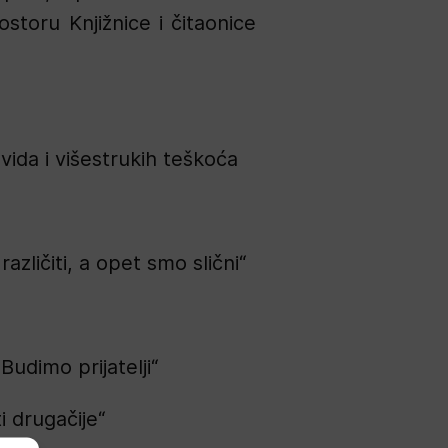
storu Knjižnice i čitaonice
ida i višestrukih teškoća
azličiti, a opet smo slični“
Budimo prijatelji“
i drugačije“