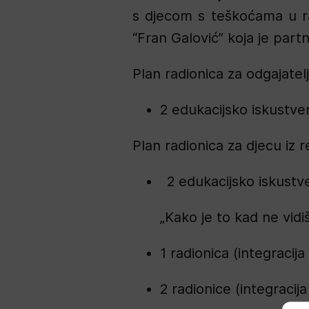
s djecom s teškoćama u raz
“Fran Galović” koja je part
Plan radionica za odgajatel
2 edukacijsko iskustve
Plan radionica za djecu iz 
2 edukacijsko iskustve
„Kako je to kad ne vidi
1 radionica (integracija
2 radionice (integracij