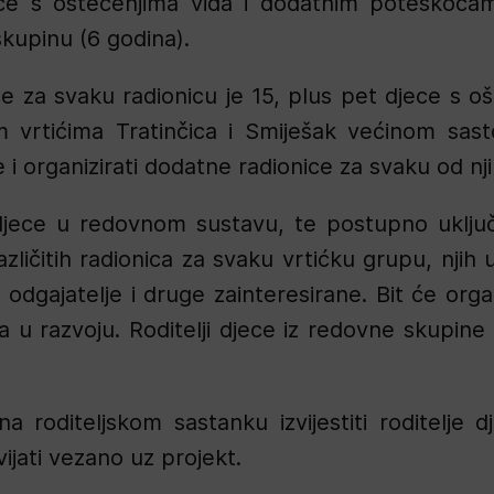
ece s oštećenjima vida i dodatnim poteškoćam
 skupinu (6 godina).
e za svaku radionicu je 15, plus pet djece s 
m vrtićima Tratinčica i Smiješak većinom sas
i organizirati dodatne radionice za svaku od nji
ja djece u redovnom sustavu, te postupno uklju
zličitih radionica za svaku vrtićku grupu, njih
odgajatelje i druge zainteresirane. Bit će organ
a u razvoju. Roditelji djece iz redovne skupine 
 roditeljskom sastanku izvijestiti roditelje 
ijati vezano uz projekt.