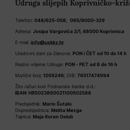
Udruga slijepih Koprivničko-križ
Telefon:
048/625-058
;
095/9000-329
Adresa:
Josipa Vargovića 2/1, 48000 Koprivnica
E-mail:
info@uskkz.hr
Uredovni dani za članove:
PON i ČET od 10 do 14 h
Radno vrijeme Udruge:
PON - PET od 8 do 16 h
Matični broj:
1059246
; OIB:
76517474994
Žiro račun kod Podravske banke d.d.:
IBAN: HR5023860021100502588
Predsjednik:
Mario Šutalo
Dopredsjednica:
Melita Mezga
Tajnica:
Maja Koren Golub