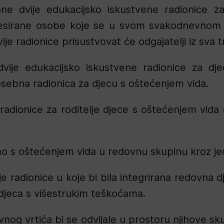
e dvije edukacijsko iskustvene radionice za
teresirane osobe koje se u svom svakodnevnom
e radionice prisustvovat će odgajatelji iz sva tr
dvije edukacijsko iskustvene radionice za dj
osebna radionica za djecu s oštećenjem vida.
 radionice za roditelje djece s oštećenjem vi
amo s oštećenjem vida u redovnu skupinu kroz je
ije radionice u koje bi bila integrirana redovna 
 djeca s višestrukim teškoćama.
nog vrtića bi se odvijale u prostoru njihove sk