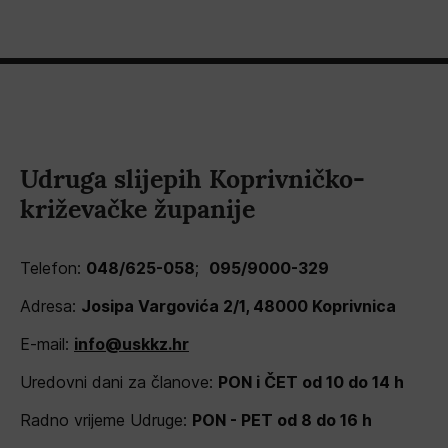
Udruga slijepih Koprivničko-
križevačke županije
Telefon:
048/625-058
;
095/9000-329
Adresa:
Josipa Vargovića 2/1, 48000 Koprivnica
E-mail:
info@uskkz.hr
Uredovni dani za članove:
PON i ČET od 10 do 14 h
Radno vrijeme Udruge:
PON - PET od 8 do 16 h