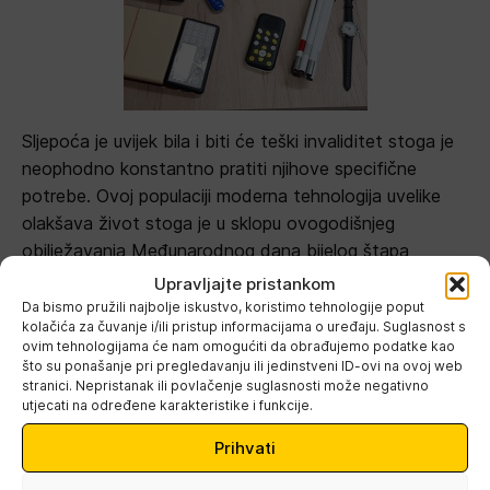
Sljepoća je uvijek bila i biti će teški invaliditet stoga je
neophodno konstantno pratiti njihove specifične
potrebe. Ovoj populaciji moderna tehnologija uvelike
olakšava život stoga je u sklopu ovogodišnjeg
obilježavanja Međunarodnog dana bijelog štapa
organizirana i prezentacija najnovijih pomagala za
Upravljajte pristankom
osobe s oštećenjem vida, od govorne kuhinjske vage,
Da bismo pružili najbolje iskustvo, koristimo tehnologije poput
kolačića za čuvanje i/ili pristup informacijama o uređaju. Suglasnost s
indikatora boje, govornih mobitela i slično.
ovim tehnologijama će nam omogućiti da obrađujemo podatke kao
što su ponašanje pri pregledavanju ili jedinstveni ID-ovi na ovoj web
stranici. Nepristanak ili povlačenje suglasnosti može negativno
utjecati na određene karakteristike i funkcije.
Prihvati