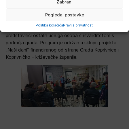
Zabrani
Pogledaj postavke
Svečanosti su nazočili zamjenik župana Ratimir Ljubić,
Politika kolačića
Pravila privatnosti
zamjenica gradonačelnika Melita Samoborec te
predstavnici ostalih udruga osoba s invaliditetom s
područja grada. Program je održan u sklopu projekta
„Naši dani“ financiranog od strane Grada Koprivnice i
Koprivničko – križevačke županije.