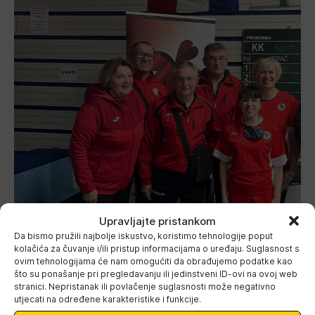
Upravljajte pristankom
Da bismo pružili najbolje iskustvo, koristimo tehnologije poput
kolačića za čuvanje i/ili pristup informacijama o uređaju. Suglasnost s
ovim tehnologijama će nam omogućiti da obrađujemo podatke kao
što su ponašanje pri pregledavanju ili jedinstveni ID-ovi na ovoj web
stranici. Nepristanak ili povlačenje suglasnosti može negativno
utjecati na određene karakteristike i funkcije.