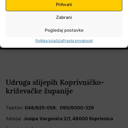
Prihvati
Zabrani
Pogledaj postavke
Politika kolačića
Pravila privatnosti
Udruga slijepih Koprivničko-
križevačke županije
Telefon:
048/625-058
;
095/9000-329
Adresa:
Josipa Vargovića 2/1, 48000 Koprivnica