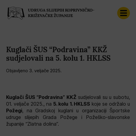
UDRUGA SLIJEPIH KOPRIVNIČKO-
KRIŽEVAČKE ŽUPANIJE
Kuglači ŠUS “Podravina” KKŽ
sudjelovali na 5. kolu 1. HKLSS
Objavljeno 
3. veljače 2025.
Kuglači ŠUS “Podravina” KKŽ
sudjelovali su u subotu,
01. veljače 2025., na
5. kolu 1. HKLSS
koje se održalo u
Požegi
, na Gradskoj kuglani u organizaciji Športske
udruge slijepih Grada Požege i Požeško-slavonske
županije “Zlatna dolina”.