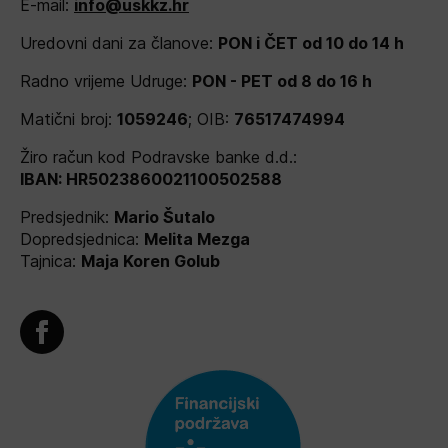
E-mail:
info@uskkz.hr
Uredovni dani za članove:
PON i ČET od 10 do 14 h
Radno vrijeme Udruge:
PON - PET od 8 do 16 h
Matični broj:
1059246
; OIB:
76517474994
Žiro račun kod Podravske banke d.d.:
IBAN: HR5023860021100502588
Predsjednik:
Mario Šutalo
Dopredsjednica:
Melita Mezga
Tajnica:
Maja Koren Golub