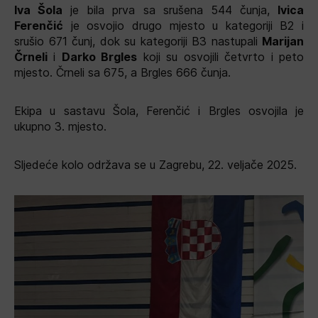
Iva Šola
je bila prva sa srušena 544 čunja,
Ivica
Ferenčić
je osvojio drugo mjesto u kategoriji B2 i
srušio 671 čunj, dok su kategoriji B3 nastupali
Marijan
Črneli
i
Darko Brgles
koji su osvojili četvrto i peto
mjesto. Črneli sa 675, a Brgles 666 čunja.
Ekipa u sastavu Šola, Ferenčić i Brgles osvojila je
ukupno 3. mjesto.
Sljedeće kolo održava se u Zagrebu, 22. veljače 2025.