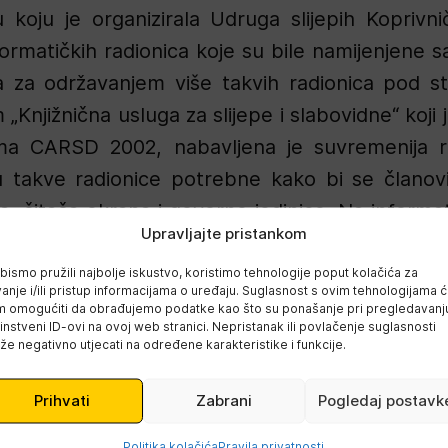
koju je organizirala Udruga slijepih Koprivni
nformatičkih radionica koje su bile namijenjene 
ba za održavanjem više takvih radionica pod 
Knjižnična usluga za slijepe i slabovidne“ koji 
ama CARSD 2002, nabavljena je suvremenija 
u takve radionice potrebne kako bi se članov
ra, čitača ekrana i govorne jedinice. Na inform
Upravljajte pristankom
učiti tehnikama korištenja računala sa svom
ećenjem vida. Takvom radionicom omogućuje se o
bismo pružili najbolje iskustvo, koristimo tehnologije poput kolačića za
anje i/ili pristup informacijama o uređaju. Suglasnost s ovim tehnologijama 
nformacijma i izvorima znanja preko računa
 omogućiti da obrađujemo podatke kao što su ponašanje pri pregledavanju 
instveni ID-ovi na ovoj web stranici. Nepristanak ili povlačenje suglasnosti
kom opismenjavanju, odnosno ovladavanju 
e negativno utjecati na određene karakteristike i funkcije.
nformacija potrebnih u svakodnevnom životu. Zbo
Prihvati
Zabrani
Pogledaj postavk
 vida mora imati individualne sate informa
iti 10 sati po osobi.
Politika kolačića
Pravila privatnosti