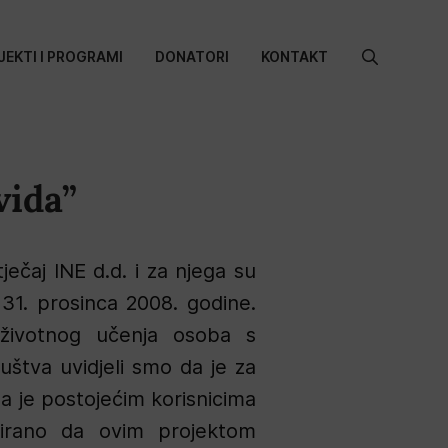
JEKTI I PROGRAMI
DONATORI
KONTAKT
Search
for:
vida”
ječaj INE d.d. i za njega su
31. prosinca 2008. godine.
oživotnog učenja osoba s
uštva uvidjeli smo da je za
da je postojećim korisnicima
nirano da ovim projektom