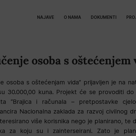
NAJAVE
O NAMA
DOKUMENTI
PRO
učenje osoba s oštećenjem 
e osoba s oštećenjam vida” prijavljen je na nat
u 30.000,00 kuna. Projekt će se provoditi do 
ta “Brajica i računala – pretpostavke cjel
ancira Nacionalna zaklada za razvoj civilnog dr
teresirano više korisnika nego je planirano, te 
a za koju su i zainterseirani. Zato je pla