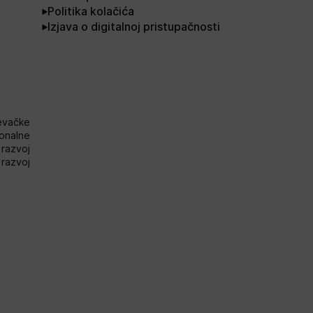
Politika kolačića
Izjava o digitalnoj pristupačnosti
evačke
onalne
razvoj
i razvoj