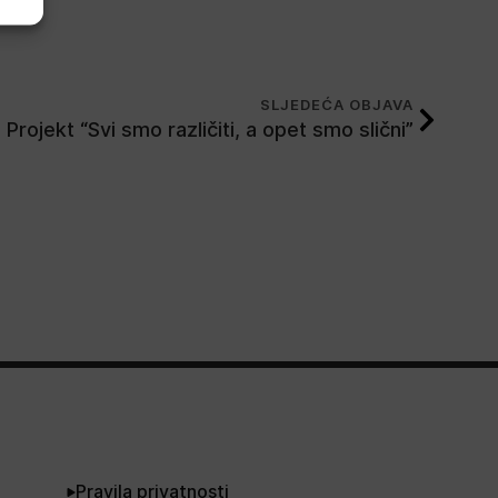
SLJEDEĆA OBJAVA
Projekt “Svi smo različiti, a opet smo slični”
Pravila privatnosti