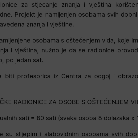
onice za stjecanje znanja i vještina korišten
idne. Projekt je namijenjen osobama svih dobn
avedena znanja i vještine.
amijenjene osobama s oštećenjem vida, koje im
ja i vještina, nužno je da se radionice provo
, po jedan sat.
će biti profesorica iz Centra za odgoj i obrazov
IČKE RADIONICE ZA OSOBE S OŠTEĆENJEM VI
dualnih sati = 80 sati (svaka osoba 8 dolazaka x 
 su slijepim i slabovidnim osobama svih dobni