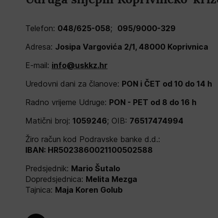
Telefon:
048/625-058
;
095/9000-329
Adresa:
Josipa Vargovića 2/1, 48000 Koprivnica
E-mail:
info@uskkz.hr
Uredovni dani za članove:
PON i ČET od 10 do 14 h
Radno vrijeme Udruge:
PON - PET od 8 do 16 h
Matični broj:
1059246
; OIB:
76517474994
Žiro račun kod Podravske banke d.d.:
IBAN: HR5023860021100502588
Predsjednik:
Mario Šutalo
Dopredsjednica:
Melita Mezga
Tajnica:
Maja Koren Golub