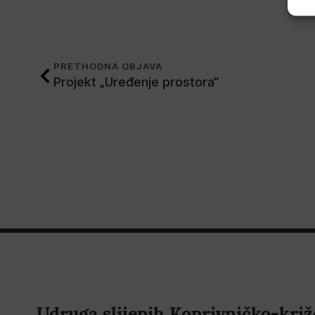
PRETHODNA OBJAVA
Projekt „Uređenje prostora“
Udruga slijepih Koprivničko-križ