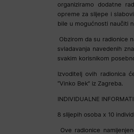
organiziramo dodatne radi
opreme za slijepe i slabov
bile u mogućnosti naučiti n
Obzirom da su radionice n
svladavanja navedenih znan
svakim korisnikom posebno
Izvoditelj ovih radionica 
“Vinko Bek” iz Zagreba.
INDIVIDUALNE INFORMAT
8 slijepih osoba x 10 indivi
Ove radionice namijenjene