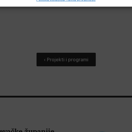
‹ Projekti i programi
evačke županije